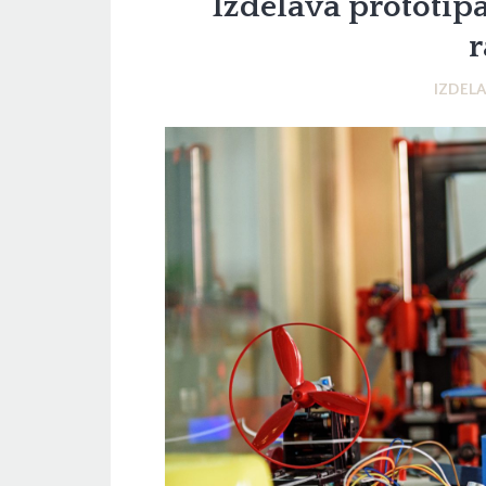
Izdelava prototip
r
IZDEL