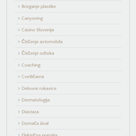
Brizganje plastike
Canyoning
Casino Slovenija
Čiščenje avtomobila
Čiščenje odtoka
Coaching
Cvetličarna
Delovne rokavice
Dermatologija
Diastaza
Domača žival
Električna energija