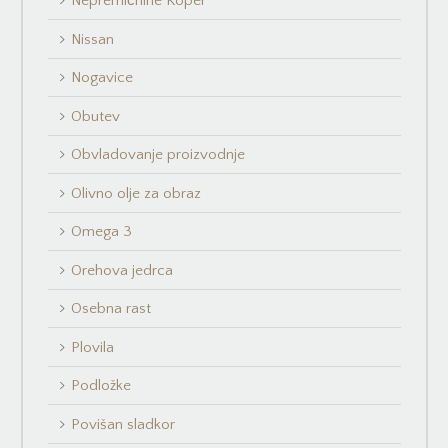
Nepremičnine Koper
Nissan
Nogavice
Obutev
Obvladovanje proizvodnje
Olivno olje za obraz
Omega 3
Orehova jedrca
Osebna rast
Plovila
Podložke
Povišan sladkor