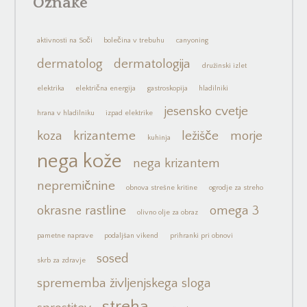
Oznake
aktivnosti na Soči
bolečina v trebuhu
canyoning
dermatolog
dermatologija
družinski izlet
elektrika
električna energija
gastroskopija
hladilniki
jesensko cvetje
hrana v hladilniku
izpad elektrike
koza
krizanteme
ležišče
morje
kuhinja
nega kože
nega krizantem
nepremičnine
obnova strešne kritine
ogrodje za streho
okrasne rastline
omega 3
olivno olje za obraz
pametne naprave
podaljšan vikend
prihranki pri obnovi
sosed
skrb za zdravje
sprememba življenjskega sloga
streha