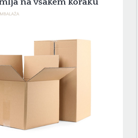
mlja na vsakem koraku
MBALAŽA