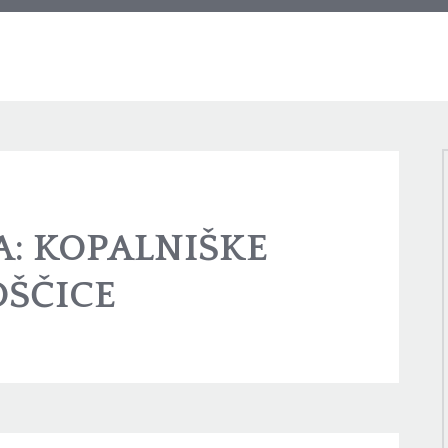
A:
KOPALNIŠKE
OŠČICE