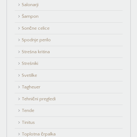
Salonarji
Šampon
Sončne celice
Spodnje perilo
Strešna kritina
Strešniki
Svetilke
Tagheuer
Tehnični pregledi
Tende
Tinitus
Toplotna črpalka