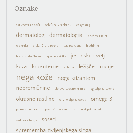
Oznake
aktivnosti na Soči
bolečina v trebuhu
canyoning
dermatolog
dermatologija
družinski izlet
elektrika
električna energija
gastroskopija
hladilniki
jesensko cvetje
hrana v hladilniku
izpad elektrike
koza
krizanteme
ležišče
morje
kuhinja
nega kože
nega krizantem
nepremičnine
obnova strešne kritine
ogrodje za streho
okrasne rastline
omega 3
olivno olje za obraz
pametne naprave
podaljšan vikend
prihranki pri obnovi
sosed
skrb za zdravje
sprememba življenjskega sloga