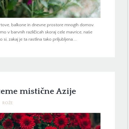
 vrtove, balkone in dnevne prostore mnogih domov.
demo v barvnih različicah skoraj cele mavrice, naše
 si, zakaj je ta rastlina tako priljubljena.…
teme mistične Azije
ROŽE