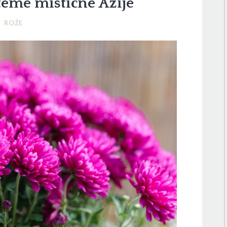
teme mistične Azije
ROŽE