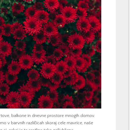
 vrtove, balkone in dnevne prostore mnogih domov.
demo v barvnih različicah skoraj cele mavrice, naše