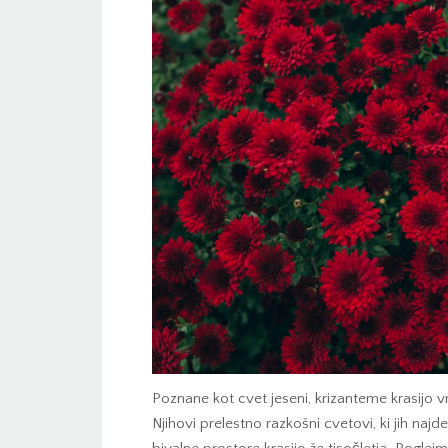
Poznane kot cvet jeseni, krizanteme krasijo
Njihovi prelestno razkošni cvetovi, ki jih naj