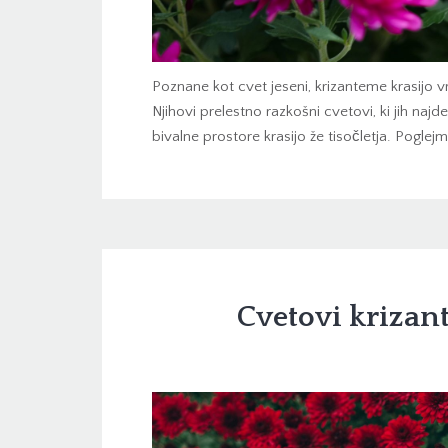
Poznane kot cvet jeseni, krizanteme krasijo
Njihovi prelestno razkošni cvetovi, ki jih naj
bivalne prostore krasijo že tisočletja. Poglejmo
Cvetovi krizan