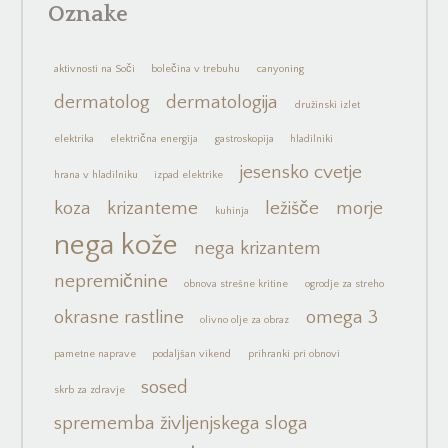
Oznake
aktivnosti na Soči
bolečina v trebuhu
canyoning
dermatolog
dermatologija
družinski izlet
elektrika
električna energija
gastroskopija
hladilniki
jesensko cvetje
hrana v hladilniku
izpad elektrike
koza
krizanteme
ležišče
morje
kuhinja
nega kože
nega krizantem
nepremičnine
obnova strešne kritine
ogrodje za streho
okrasne rastline
omega 3
olivno olje za obraz
pametne naprave
podaljšan vikend
prihranki pri obnovi
sosed
skrb za zdravje
sprememba življenjskega sloga