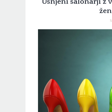
Usnjeni salonarji z 
žen
S