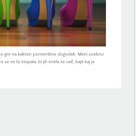
če se gre na kakšen pomembne dogodek. Meni osebno
 se ne bi štopala, bi jih imela še več, kajti kaj je