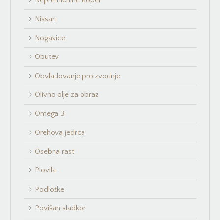
Nepremičnine Koper
Nissan
Nogavice
Obutev
Obvladovanje proizvodnje
Olivno olje za obraz
Omega 3
Orehova jedrca
Osebna rast
Plovila
Podložke
Povišan sladkor