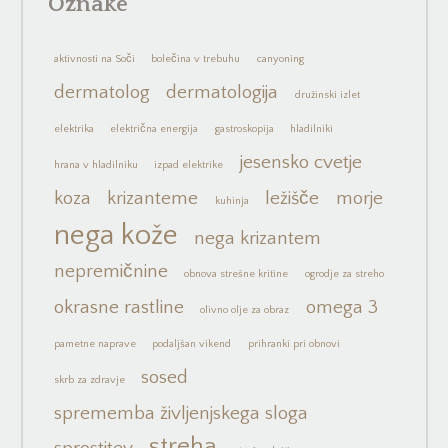
Oznake
aktivnosti na Soči
bolečina v trebuhu
canyoning
dermatolog
dermatologija
družinski izlet
elektrika
električna energija
gastroskopija
hladilniki
jesensko cvetje
hrana v hladilniku
izpad elektrike
koza
krizanteme
ležišče
morje
kuhinja
nega kože
nega krizantem
nepremičnine
obnova strešne kritine
ogrodje za streho
okrasne rastline
omega 3
olivno olje za obraz
pametne naprave
podaljšan vikend
prihranki pri obnovi
sosed
skrb za zdravje
sprememba življenjskega sloga
streha