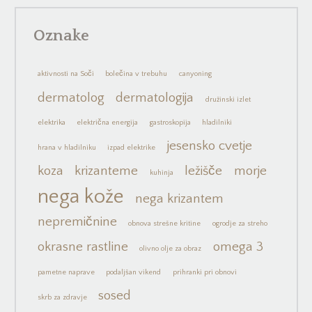
Oznake
aktivnosti na Soči
bolečina v trebuhu
canyoning
dermatolog
dermatologija
družinski izlet
elektrika
električna energija
gastroskopija
hladilniki
jesensko cvetje
hrana v hladilniku
izpad elektrike
koza
krizanteme
ležišče
morje
kuhinja
nega kože
nega krizantem
nepremičnine
obnova strešne kritine
ogrodje za streho
okrasne rastline
omega 3
olivno olje za obraz
pametne naprave
podaljšan vikend
prihranki pri obnovi
sosed
skrb za zdravje