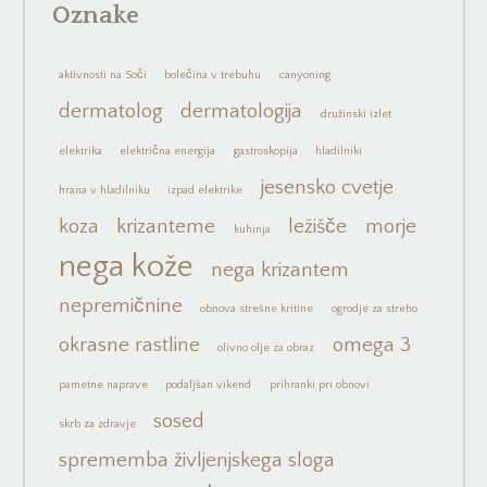
Oznake
aktivnosti na Soči
bolečina v trebuhu
canyoning
dermatolog
dermatologija
družinski izlet
elektrika
električna energija
gastroskopija
hladilniki
jesensko cvetje
hrana v hladilniku
izpad elektrike
koza
krizanteme
ležišče
morje
kuhinja
nega kože
nega krizantem
nepremičnine
obnova strešne kritine
ogrodje za streho
okrasne rastline
omega 3
olivno olje za obraz
pametne naprave
podaljšan vikend
prihranki pri obnovi
sosed
skrb za zdravje
sprememba življenjskega sloga