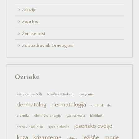
žaluzije
Zaprtost
Ženske prsi
Zobozdravnik Dravograd
Oznake
aktivnosti na Soči
bolečina v trebuhu
canyoning
dermatolog
dermatologija
družinski izlet
elektrika
električna energija
gastroskopija
hladilniki
jesensko cvetje
hrana v hladilniku
izpad elektrike
koza
krizanteme
ležišče
morje
kuhinja