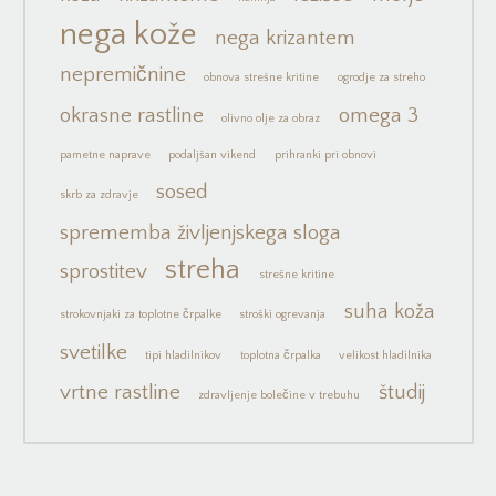
nega kože
nega krizantem
nepremičnine
obnova strešne kritine
ogrodje za streho
okrasne rastline
omega 3
olivno olje za obraz
pametne naprave
podaljšan vikend
prihranki pri obnovi
sosed
skrb za zdravje
sprememba življenjskega sloga
streha
sprostitev
strešne kritine
suha koža
strokovnjaki za toplotne črpalke
stroški ogrevanja
svetilke
tipi hladilnikov
toplotna črpalka
velikost hladilnika
vrtne rastline
študij
zdravljenje bolečine v trebuhu