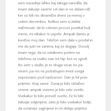
sem nazadnje lahko kaj takega naredila, da
imam žaluzije zastrte cel dan in ne delam nič,
ker so bili res dinamični dnevi za menoj v
celem decembru. Kolikor sem si želela
načrtovati, da bi celoten proces potekal bolj
mirno, mi nikakor ni uspelo. Ampak danes je
končno moj dan. Telefon sem dala v predal in
me do jutri ne zanima, kaj se dogaja. Dovolj
imam tega, da se zataknem potem na
telefonu za vsako star isti hip, kot se zgodi.
Ko sem v službi, je to druga stvar, ko pa
nisem, pa res ne potrebujem imeti vsega
neprestano pod nadzorom. Dan je bil prav
prijeten. Vsaj zame. Zunaj je bilo oblačno
vreme, ampak vseeno je bilo zelo svetlo.
Vsekakor bi bilo preveč svetlo, če bi bile
žaluzije odgrnjene, zato je bilo vsekakor bolje,
da ostanejo zagrnjene in mi delajo prijetno