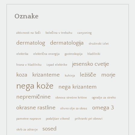
Oznake
aktivnosti na Soči
bolečina v trebuhu
canyoning
dermatolog
dermatologija
družinski izlet
elektrika
električna energija
gastroskopija
hladilniki
jesensko cvetje
hrana v hladilniku
izpad elektrike
koza
krizanteme
ležišče
morje
kuhinja
nega kože
nega krizantem
nepremičnine
obnova strešne kritine
ogrodje za streho
okrasne rastline
omega 3
olivno olje za obraz
pametne naprave
podaljšan vikend
prihranki pri obnovi
sosed
skrb za zdravje