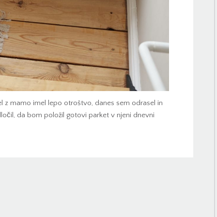
el z mamo imel lepo otroštvo, danes sem odrasel in
očil, da bom položil gotovi parket v njeni dnevni