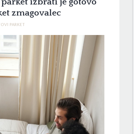
i parket izbrati je gotovo
ket zmagovalec
OVI PARKET