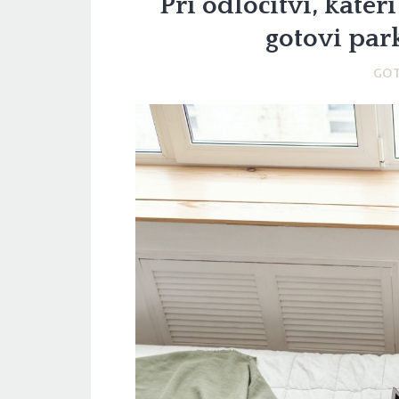
Pri odločitvi, kater
gotovi par
GOT