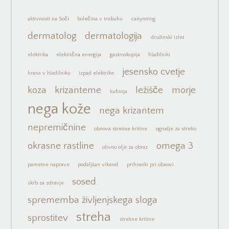
aktivnosti na Soči
bolečina v trebuhu
canyoning
dermatolog
dermatologija
družinski izlet
elektrika
električna energija
gastroskopija
hladilniki
jesensko cvetje
hrana v hladilniku
izpad elektrike
koza
krizanteme
ležišče
morje
kuhinja
nega kože
nega krizantem
nepremičnine
obnova strešne kritine
ogrodje za streho
okrasne rastline
omega 3
olivno olje za obraz
pametne naprave
podaljšan vikend
prihranki pri obnovi
sosed
skrb za zdravje
sprememba življenjskega sloga
streha
sprostitev
strešne kritine