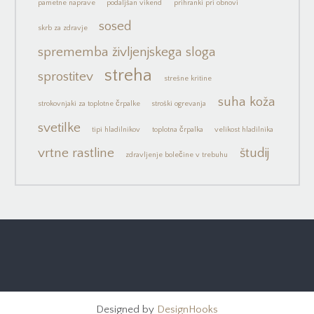
pametne naprave
podaljšan vikend
prihranki pri obnovi
sosed
skrb za zdravje
sprememba življenjskega sloga
streha
sprostitev
strešne kritine
suha koža
strokovnjaki za toplotne črpalke
stroški ogrevanja
svetilke
tipi hladilnikov
toplotna črpalka
velikost hladilnika
vrtne rastline
študij
zdravljenje bolečine v trebuhu
Designed by
DesignHooks