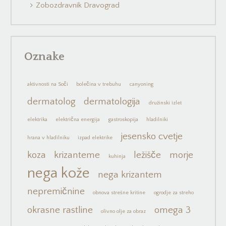
Zobozdravnik Dravograd
Oznake
aktivnosti na Soči
bolečina v trebuhu
canyoning
dermatolog
dermatologija
družinski izlet
elektrika
električna energija
gastroskopija
hladilniki
jesensko cvetje
hrana v hladilniku
izpad elektrike
koza
krizanteme
ležišče
morje
kuhinja
nega kože
nega krizantem
nepremičnine
obnova strešne kritine
ogrodje za streho
okrasne rastline
omega 3
olivno olje za obraz