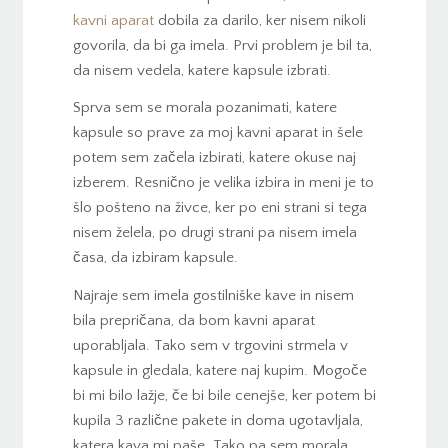
kavni aparat
dobila za darilo, ker nisem nikoli
govorila, da bi ga imela. Prvi problem je bil ta,
da nisem vedela, katere kapsule izbrati.
Sprva sem se morala pozanimati, katere
kapsule so prave za moj kavni aparat in šele
potem sem začela izbirati, katere okuse naj
izberem. Resnično je velika izbira in meni je to
šlo pošteno na živce, ker po eni strani si tega
nisem želela, po drugi strani pa nisem imela
časa, da izbiram kapsule.
Najraje sem imela gostilniške kave in nisem
bila prepričana, da bom kavni aparat
uporabljala. Tako sem v trgovini strmela v
kapsule in gledala, katere naj kupim. Mogoče
bi mi bilo lažje, če bi bile cenejše, ker potem bi
kupila 3 različne pakete in doma ugotavljala,
katera kava mi paše. Tako pa sem morala