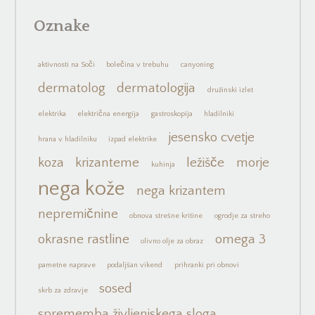
Oznake
aktivnosti na Soči
bolečina v trebuhu
canyoning
dermatolog
dermatologija
družinski izlet
elektrika
električna energija
gastroskopija
hladilniki
jesensko cvetje
hrana v hladilniku
izpad elektrike
koza
krizanteme
ležišče
morje
kuhinja
nega kože
nega krizantem
nepremičnine
obnova strešne kritine
ogrodje za streho
okrasne rastline
omega 3
olivno olje za obraz
pametne naprave
podaljšan vikend
prihranki pri obnovi
sosed
skrb za zdravje
sprememba življenjskega sloga