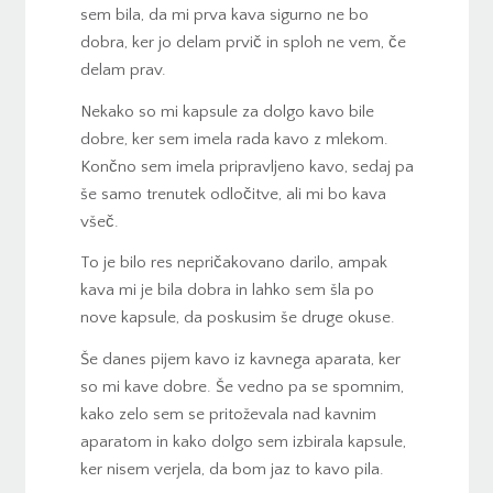
sem bila, da mi prva kava sigurno ne bo
dobra, ker jo delam prvič in sploh ne vem, če
delam prav.
Nekako so mi kapsule za dolgo kavo bile
dobre, ker sem imela rada kavo z mlekom.
Končno sem imela pripravljeno kavo, sedaj pa
še samo trenutek odločitve, ali mi bo kava
všeč.
To je bilo res nepričakovano darilo, ampak
kava mi je bila dobra in lahko sem šla po
nove kapsule, da poskusim še druge okuse.
Še danes pijem kavo iz kavnega aparata, ker
so mi kave dobre. Še vedno pa se spomnim,
kako zelo sem se pritoževala nad kavnim
aparatom in kako dolgo sem izbirala kapsule,
ker nisem verjela, da bom jaz to kavo pila.