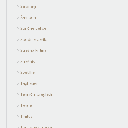
Salonarji
Šampon
Sončne celice
Spodnje perilo
Strešna kritina
Strešniki
Svetilke
Tagheuer
Tehnični pregledi
Tende
Tinitus
Toplotna črpalka