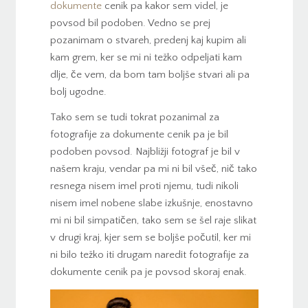
dokumente
cenik pa kakor sem videl, je
povsod bil podoben. Vedno se prej
pozanimam o stvareh, predenj kaj kupim ali
kam grem, ker se mi ni težko odpeljati kam
dlje, če vem, da bom tam boljše stvari ali pa
bolj ugodne.
Tako sem se tudi tokrat pozanimal za
fotografije za dokumente cenik pa je bil
podoben povsod. Najbližji fotograf je bil v
našem kraju, vendar pa mi ni bil všeč, nič tako
resnega nisem imel proti njemu, tudi nikoli
nisem imel nobene slabe izkušnje, enostavno
mi ni bil simpatičen, tako sem se šel raje slikat
v drugi kraj, kjer sem se boljše počutil, ker mi
ni bilo težko iti drugam naredit fotografije za
dokumente cenik pa je povsod skoraj enak.