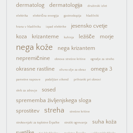
dermatolog
dermatologija
družinski izlet
elektrika
električna energija
gastroskopija
hladilniki
jesensko cvetje
hrana v hladilniku
izpad elektrike
koza
krizanteme
ležišče
morje
kuhinja
nega kože
nega krizantem
nepremičnine
obnova strešne kritine
ogrodje za streho
okrasne rastline
omega 3
olivno olje za obraz
pametne naprave
podaljšan vikend
prihranki pri obnovi
sosed
skrb za zdravje
sprememba življenjskega sloga
streha
sprostitev
strešne kritine
suha koža
strokovnjaki za toplotne črpalke
stroški ogrevanja
svetilke