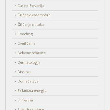
Casino Slovenija
Čiščenje avtomobila
Čiščenje odtoka
Coaching
Cvetličarna
Delovne rokavice
Dermatologija
Diastaza
Domača žival
Električna energija
Embalaža
Energijske pijače