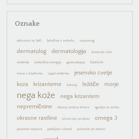
Oznake
aktivnosti na Soči
bolečina v trebuhu
canyoning
dermatolog
dermatologija
družinski izlet
elektrika
električna energija
gastroskopija
hladilniki
jesensko cvetje
hrana v hladilniku
izpad elektrike
koza
krizanteme
ležišče
morje
kuhinja
nega kože
nega krizantem
nepremičnine
obnova strešne kritine
ogrodje za streho
okrasne rastline
omega 3
olivno olje za obraz
pametne naprave
podaljšan vikend
prihranki pri obnovi