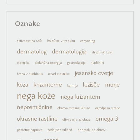
Oznake
aktivnosti na Soči
bolečina v trebuhu
canyoning
dermatolog
dermatologija
družinski izlet
elektrika
električna energija
gastroskopija
hladilniki
jesensko cvetje
hrana v hladilniku
izpad elektrike
koza
krizanteme
ležišče
morje
kuhinja
nega kože
nega krizantem
nepremičnine
obnova strešne kritine
ogrodje za streho
okrasne rastline
omega 3
olivno olje za obraz
pametne naprave
podaljšan vikend
prihranki pri obnovi