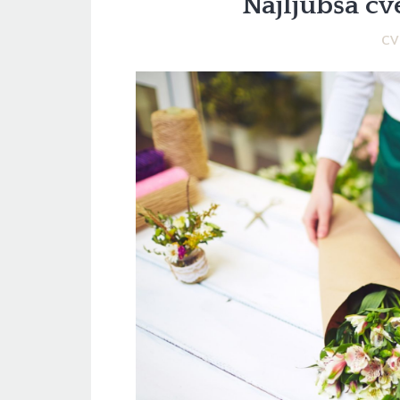
Najljubša cv
CV