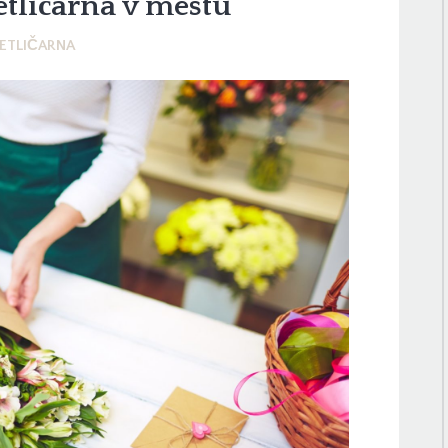
etličarna v mestu
ETLIČARNA