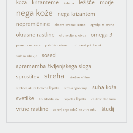
koza
krizanteme
ležišče
morje
kuhinja
nega kože
nega krizantem
nepremičnine
obnova strešne kritine
ogrodje za streho
okrasne rastline
omega 3
olivno olje za obraz
pametne naprave
podaljšan vikend
prihranki pri obnovi
sosed
skrb za zdravje
sprememba življenjskega sloga
streha
sprostitev
strešne kritine
suha koža
strokovnjaki za toplotne črpalke
stroški ogrevanja
svetilke
tipi hladilnikov
toplotna črpalka
velikost hladilnika
vrtne rastline
študij
zdravljenje bolečine v trebuhu