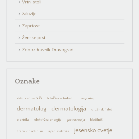
Vrtni stoli
žaluzije
Zaprtost
Ženske prsi
Zobozdravnik Dravograd
Oznake
aktivnosti na Soči
bolečina v trebuhu
canyoning
dermatolog
dermatologija
družinski izlet
elektrika
električna energija
gastroskopija
hladilniki
jesensko cvetje
hrana v hladilniku
izpad elektrike