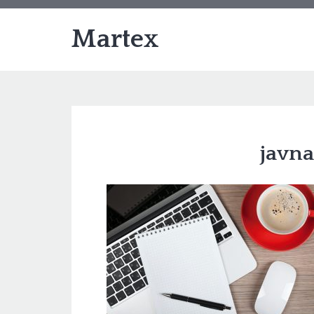
Martex
javna