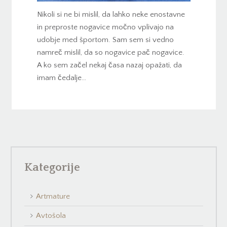
Nikoli si ne bi mislil, da lahko neke enostavne
in preproste nogavice močno vplivajo na
udobje med športom. Sam sem si vedno
namreč mislil, da so nogavice pač nogavice.
A ko sem začel nekaj časa nazaj opažati, da
imam čedalje…
Kategorije
Artmature
Avtošola