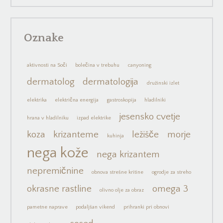
Oznake
aktivnosti na Soči
bolečina v trebuhu
canyoning
dermatolog
dermatologija
družinski izlet
elektrika
električna energija
gastroskopija
hladilniki
jesensko cvetje
hrana v hladilniku
izpad elektrike
koza
krizanteme
ležišče
morje
kuhinja
nega kože
nega krizantem
nepremičnine
obnova strešne kritine
ogrodje za streho
okrasne rastline
omega 3
olivno olje za obraz
pametne naprave
podaljšan vikend
prihranki pri obnovi