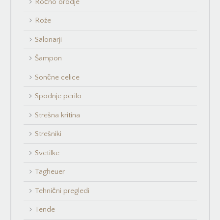
Ročno orodje
Rože
Salonarji
Šampon
Sončne celice
Spodnje perilo
Strešna kritina
Strešniki
Svetilke
Tagheuer
Tehnični pregledi
Tende