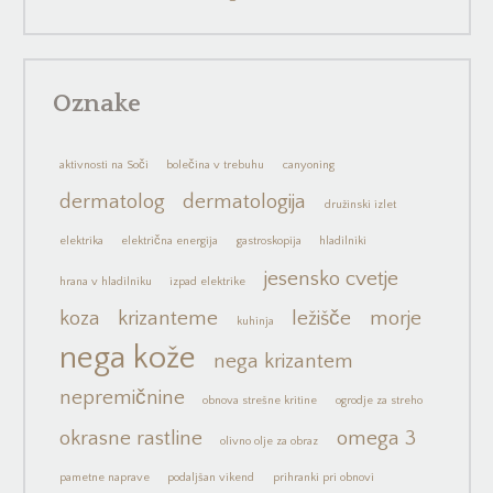
Oznake
aktivnosti na Soči
bolečina v trebuhu
canyoning
dermatolog
dermatologija
družinski izlet
elektrika
električna energija
gastroskopija
hladilniki
jesensko cvetje
hrana v hladilniku
izpad elektrike
koza
krizanteme
ležišče
morje
kuhinja
nega kože
nega krizantem
nepremičnine
obnova strešne kritine
ogrodje za streho
okrasne rastline
omega 3
olivno olje za obraz
pametne naprave
podaljšan vikend
prihranki pri obnovi