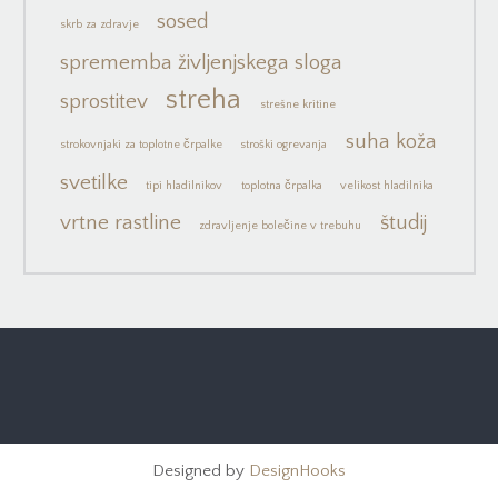
sosed
skrb za zdravje
sprememba življenjskega sloga
streha
sprostitev
strešne kritine
suha koža
strokovnjaki za toplotne črpalke
stroški ogrevanja
svetilke
tipi hladilnikov
toplotna črpalka
velikost hladilnika
vrtne rastline
študij
zdravljenje bolečine v trebuhu
Designed by
DesignHooks