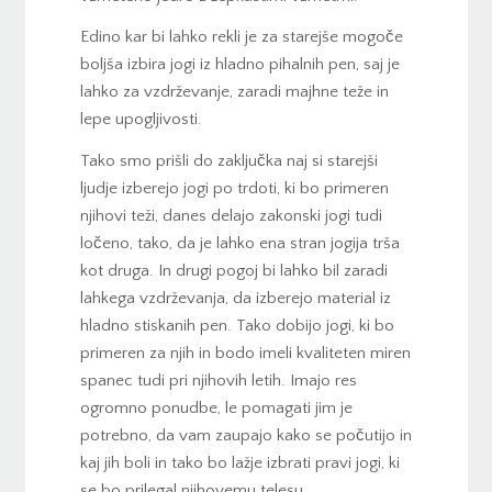
Edino kar bi lahko rekli je za starejše mogoče
boljša izbira jogi iz hladno pihalnih pen, saj je
lahko za vzdrževanje, zaradi majhne teže in
lepe upogljivosti.
Tako smo prišli do zaključka naj si starejši
ljudje izberejo jogi po trdoti, ki bo primeren
njihovi teži, danes delajo zakonski jogi tudi
ločeno, tako, da je lahko ena stran jogija trša
kot druga. In drugi pogoj bi lahko bil zaradi
lahkega vzdrževanja, da izberejo material iz
hladno stiskanih pen. Tako dobijo jogi, ki bo
primeren za njih in bodo imeli kvaliteten miren
spanec tudi pri njihovih letih. Imajo res
ogromno ponudbe, le pomagati jim je
potrebno, da vam zaupajo kako se počutijo in
kaj jih boli in tako bo lažje izbrati pravi jogi, ki
se bo prilegal njihovemu telesu.