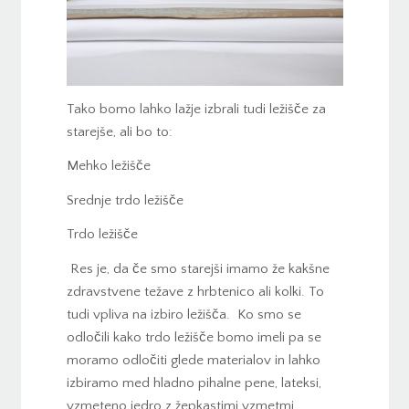
Tako bomo lahko lažje izbrali tudi ležišče za
starejše, ali bo to:
Mehko ležišče
Srednje trdo ležišče
Trdo ležišče
Res je, da če smo starejši imamo že kakšne
zdravstvene težave z hrbtenico ali kolki. To
tudi vpliva na izbiro ležišča. Ko smo se
odločili kako trdo ležišče bomo imeli pa se
moramo odločiti glede materialov in lahko
izbiramo med hladno pihalne pene, lateksi,
vzmeteno jedro z žepkastimi vzmetmi.