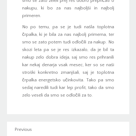
smo se zato želeli prej res dobro prepričati o
nakupu, ki bo za nas najboljši in najbolj
primeren.
No po temu, pa se je tudi našla toplotna
črpalka, ki je bila za nas najbolj primerna, ter
smo se zato potem tudi odločili za nakup. No
skozi leta pa se je res izkazalo, da je bil ta
nakup zelo dobra ideja, saj smo res prihranili
kar nekaj denarja vsak mesec, ker so se naši
stroški konkretno zmanjšali, saj je toplotna
črpalka energetsko učinkovita. Tako pa smo
sedaj naredili tudi kar lep profit, tako da smo
zelo veseli da smo se odločili za to.
Previous