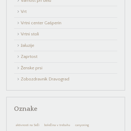
Varnost pri delu
Vrt
Vrtni center Gašperin
Vrtni stoli
žaluzije
Zaprtost
Ženske prsi
Zobozdravnik Dravograd
Oznake
aktivnosti na Soči
bolečina v trebuhu
canyoning