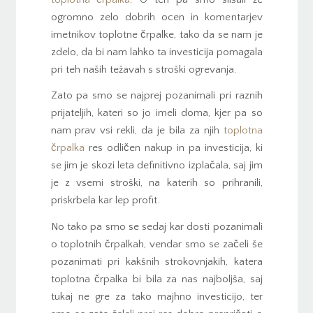
ogromno zelo dobrih ocen in komentarjev
imetnikov toplotne črpalke, tako da se nam je
zdelo, da bi nam lahko ta investicija pomagala
pri teh naših težavah s stroški ogrevanja.
Zato pa smo se najprej pozanimali pri raznih
prijateljih, kateri so jo imeli doma, kjer pa so
nam prav vsi rekli, da je bila za njih
toplotna
črpalka
res odličen nakup in pa investicija, ki
se jim je skozi leta definitivno izplačala, saj jim
je z vsemi stroški, na katerih so prihranili,
priskrbela kar lep profit.
No tako pa smo se sedaj kar dosti pozanimali
o toplotnih črpalkah, vendar smo se začeli še
pozanimati pri kakšnih strokovnjakih, katera
toplotna črpalka bi bila za nas najboljša, saj
tukaj ne gre za tako majhno investicijo, ter