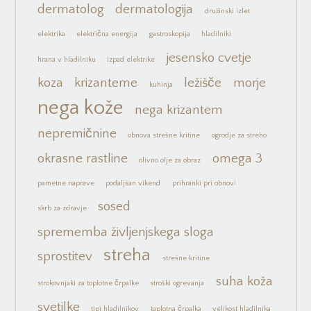
dermatolog
dermatologija
družinski izlet
elektrika
električna energija
gastroskopija
hladilniki
jesensko cvetje
hrana v hladilniku
izpad elektrike
koza
krizanteme
ležišče
morje
kuhinja
nega kože
nega krizantem
nepremičnine
obnova strešne kritine
ogrodje za streho
okrasne rastline
omega 3
olivno olje za obraz
pametne naprave
podaljšan vikend
prihranki pri obnovi
sosed
skrb za zdravje
sprememba življenjskega sloga
streha
sprostitev
strešne kritine
suha koža
strokovnjaki za toplotne črpalke
stroški ogrevanja
svetilke
tipi hladilnikov
toplotna črpalka
velikost hladilnika