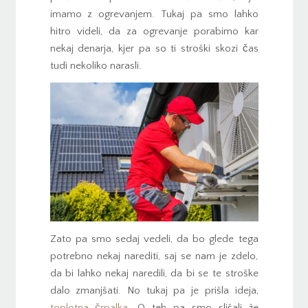
imamo z ogrevanjem. Tukaj pa smo lahko
hitro videli, da za ogrevanje porabimo kar
nekaj denarja, kjer pa so ti stroški skozi čas
tudi nekoliko narasli.
Zato pa smo sedaj vedeli, da bo glede tega
potrebno nekaj narediti, saj se nam je zdelo,
da bi lahko nekaj naredili, da bi se te stroške
dalo zmanjšati. No tukaj pa je prišla ideja,
toplotna črpalka
. O teh pa smo slišali že