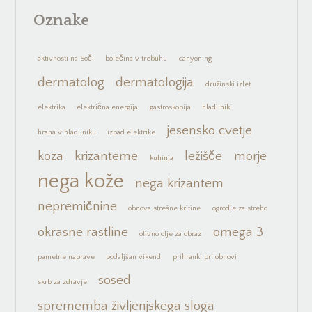
Oznake
aktivnosti na Soči
bolečina v trebuhu
canyoning
dermatolog
dermatologija
družinski izlet
elektrika
električna energija
gastroskopija
hladilniki
jesensko cvetje
hrana v hladilniku
izpad elektrike
koza
krizanteme
ležišče
morje
kuhinja
nega kože
nega krizantem
nepremičnine
obnova strešne kritine
ogrodje za streho
okrasne rastline
omega 3
olivno olje za obraz
pametne naprave
podaljšan vikend
prihranki pri obnovi
sosed
skrb za zdravje
sprememba življenjskega sloga