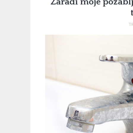
Zaradi moje pozablji
T