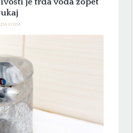
vosti je trda voda zopet
tukaj
RDA VODA