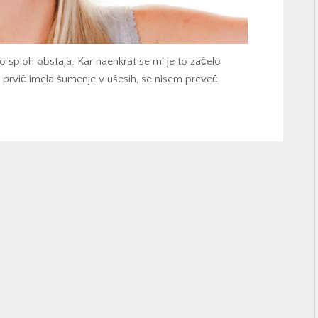
to sploh obstaja. Kar naenkrat se mi je to začelo
m prvič imela šumenje v ušesih, se nisem preveč