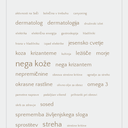
aktivnosti na Soči
bolečina v trebuhu
canyoning
dermatolog
dermatologija
družinski izlet
elektrika
električna energija
gastroskopija
hladilniki
jesensko cvetje
hrana v hladilniku
izpad elektrike
koza
krizanteme
ležišče
morje
kuhinja
nega kože
nega krizantem
nepremičnine
obnova strešne kritine
ogrodje za streho
okrasne rastline
omega 3
olivno olje za obraz
pametne naprave
podaljšan vikend
prihranki pri obnovi
sosed
skrb za zdravje
sprememba življenjskega sloga
streha
sprostitev
strešne kritine