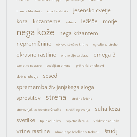
elektrika
električna energija
gastroskopija
hladilniki
jesensko cvetje
hrana v hladilniku
izpad elektrike
koza
krizanteme
ležišče
morje
kuhinja
nega kože
nega krizantem
nepremičnine
obnova strešne kritine
ogrodje za streho
okrasne rastline
omega 3
olivno olje za obraz
pametne naprave
podaljšan vikend
prihranki pri obnovi
sosed
skrb za zdravje
sprememba življenjskega sloga
streha
sprostitev
strešne kritine
suha koža
strokovnjaki za toplotne črpalke
stroški ogrevanja
svetilke
tipi hladilnikov
toplotna črpalka
velikost hladilnika
vrtne rastline
študij
zdravljenje bolečine v trebuhu