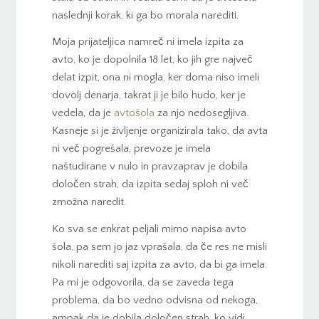
naslednji korak, ki ga bo morala narediti.
Moja prijateljica namreč ni imela izpita za
avto, ko je dopolnila 18 let, ko jih gre največ
delat izpit, ona ni mogla, ker doma niso imeli
dovolj denarja, takrat ji je bilo hudo, ker je
vedela, da je
avtošola
za njo nedosegljiva.
Kasneje si je življenje organizirala tako, da avta
ni več pogrešala, prevoze je imela
naštudirane v nulo in pravzaprav je dobila
določen strah, da izpita sedaj sploh ni več
zmožna naredit.
Ko sva se enkrat peljali mimo napisa avto
šola, pa sem jo jaz vprašala, da če res ne misli
nikoli narediti saj izpita za avto, da bi ga imela.
Pa mi je odgovorila, da se zaveda tega
problema, da bo vedno odvisna od nekoga,
ampak da je dobila določen strah, ko vidi