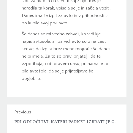
izpit za avto in da sem tukaj z njo. Res je
naredila ta korak, vpisala se je in začela voziti.
Danes ima že izpit za avto in v prihodnosti si
bo kupila svoj prvi avto.
Še danes se mi vedno zahvali, ko vidi kje
napis avtošola, ali pa vidi avto šolo na cesti,
ker ve, da izpita brez mene mogoče še danes
ne bi imela. Za to so pravi prijatelji, da te
vzpodbujajo ob pravem času, pri nama je to
bila avtošola, da se je prijateljstvo še
poglobilo.
Previous
PRI ODLOČITVI, KATERI PARKET IZBRATI JE GOTOVO GOTOVI PARKET ZMAGOVALEC