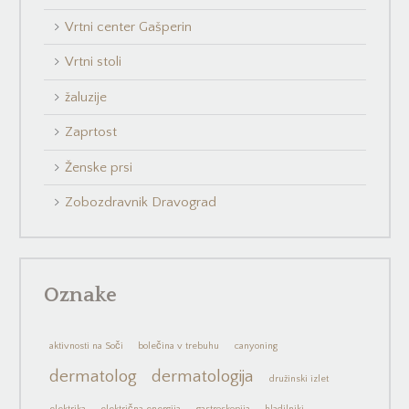
Vrtni center Gašperin
Vrtni stoli
žaluzije
Zaprtost
Ženske prsi
Zobozdravnik Dravograd
Oznake
aktivnosti na Soči
bolečina v trebuhu
canyoning
dermatolog
dermatologija
družinski izlet