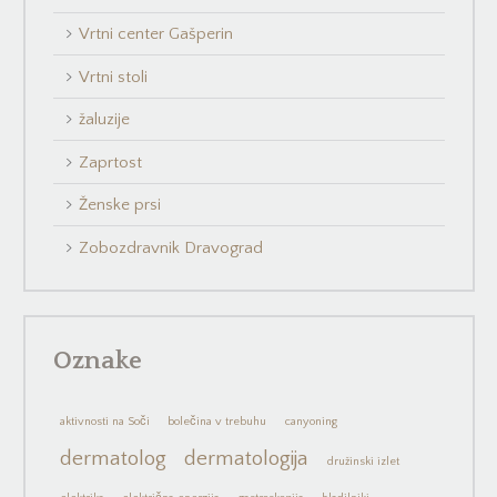
Vrtni center Gašperin
Vrtni stoli
žaluzije
Zaprtost
Ženske prsi
Zobozdravnik Dravograd
Oznake
aktivnosti na Soči
bolečina v trebuhu
canyoning
dermatolog
dermatologija
družinski izlet