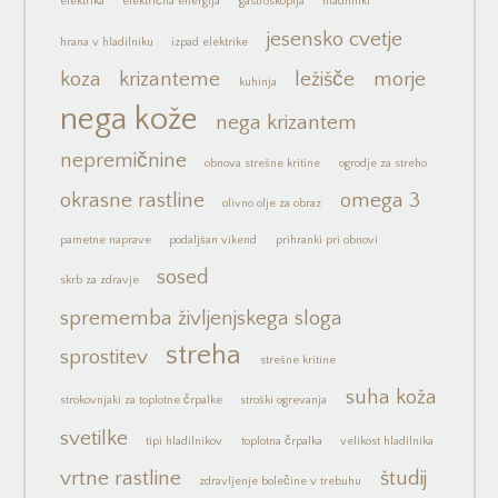
elektrika
električna energija
gastroskopija
hladilniki
jesensko cvetje
hrana v hladilniku
izpad elektrike
koza
krizanteme
ležišče
morje
kuhinja
nega kože
nega krizantem
nepremičnine
obnova strešne kritine
ogrodje za streho
okrasne rastline
omega 3
olivno olje za obraz
pametne naprave
podaljšan vikend
prihranki pri obnovi
sosed
skrb za zdravje
sprememba življenjskega sloga
streha
sprostitev
strešne kritine
suha koža
strokovnjaki za toplotne črpalke
stroški ogrevanja
svetilke
tipi hladilnikov
toplotna črpalka
velikost hladilnika
vrtne rastline
študij
zdravljenje bolečine v trebuhu