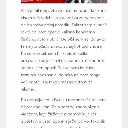
A ko je bil moj avto že tako umazan, da skoraj
nisem več videl tiste prave barve, sem vedel,
da bo treba nekaj narediti. Takrat sem si prvič
rekel, da bom opravil kakšno konkretno
čiščenje avtomobila
. Odločil sem se, da avto
temeljito očistim, tako zunaj kot tudi znotraj.
Ko sem začel, sem hitro videl, koliko
umazanije se je skozi čas nabralo, česar prej
sploh nisem opazil. Takrat sem imel tisti
trenutek spoznanja, da tako ne bom mogel
več naprej, saj tako umazan avto ni za
nikamor.
Po opravljenem čiščenju moram reči, da sem
bil prav šokiran. Zelo sem bil zadovoljen z
videzom, kajti čiščenje avtomobila je res
izpostavilo tisto lepo in sijočo barvo, tako da