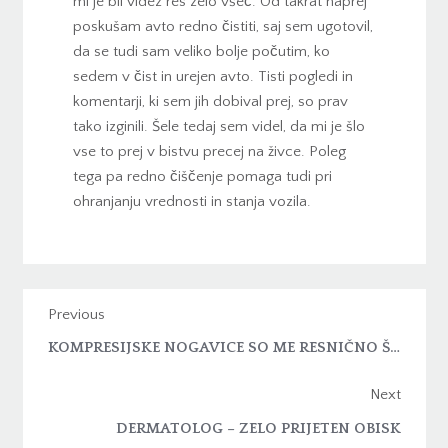
mi je bil videz res zelo všeč. Od takrat naprej
poskušam avto redno čistiti, saj sem ugotovil,
da se tudi sam veliko bolje počutim, ko
sedem v čist in urejen avto. Tisti pogledi in
komentarji, ki sem jih dobival prej, so prav
tako izginili. Šele tedaj sem videl, da mi je šlo
vse to prej v bistvu precej na živce. Poleg
tega pa redno čiščenje pomaga tudi pri
ohranjanju vrednosti in stanja vozila.
Previous
KOMPRESIJSKE NOGAVICE SO ME RESNIČNO ŠOKIRALE
Next
DERMATOLOG – ZELO PRIJETEN OBISK