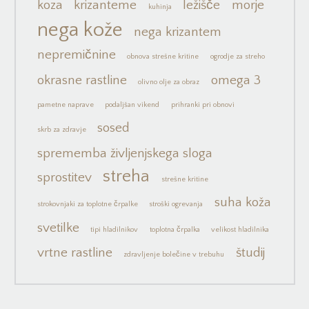
koza
krizanteme
ležišče
morje
kuhinja
nega kože
nega krizantem
nepremičnine
obnova strešne kritine
ogrodje za streho
okrasne rastline
omega 3
olivno olje za obraz
pametne naprave
podaljšan vikend
prihranki pri obnovi
sosed
skrb za zdravje
sprememba življenjskega sloga
streha
sprostitev
strešne kritine
suha koža
strokovnjaki za toplotne črpalke
stroški ogrevanja
svetilke
tipi hladilnikov
toplotna črpalka
velikost hladilnika
vrtne rastline
študij
zdravljenje bolečine v trebuhu