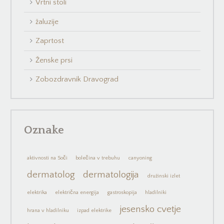
Vrtni stoli
žaluzije
Zaprtost
Ženske prsi
Zobozdravnik Dravograd
Oznake
aktivnosti na Soči
bolečina v trebuhu
canyoning
dermatolog
dermatologija
družinski izlet
elektrika
električna energija
gastroskopija
hladilniki
jesensko cvetje
hrana v hladilniku
izpad elektrike