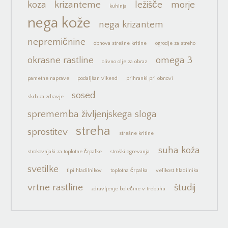
koza
krizanteme
ležišče
morje
kuhinja
nega kože
nega krizantem
nepremičnine
obnova strešne kritine
ogrodje za streho
okrasne rastline
omega 3
olivno olje za obraz
pametne naprave
podaljšan vikend
prihranki pri obnovi
sosed
skrb za zdravje
sprememba življenjskega sloga
streha
sprostitev
strešne kritine
suha koža
strokovnjaki za toplotne črpalke
stroški ogrevanja
svetilke
tipi hladilnikov
toplotna črpalka
velikost hladilnika
vrtne rastline
študij
zdravljenje bolečine v trebuhu