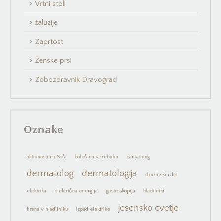
Vrtni stoli
žaluzije
Zaprtost
Ženske prsi
Zobozdravnik Dravograd
Oznake
aktivnosti na Soči
bolečina v trebuhu
canyoning
dermatolog
dermatologija
družinski izlet
elektrika
električna energija
gastroskopija
hladilniki
jesensko cvetje
hrana v hladilniku
izpad elektrike